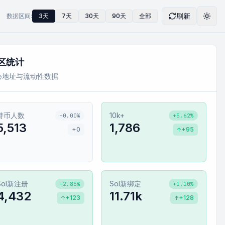
刷新
数据区间:
3天
7天
30天
90天
全部
切换
区统计
心地址与流动性数据
持币人数
10k+
+0.00%
+5.62%
5,513
1,786
+0
+95
↑
Sol新注册
Sol新绑定
+2.85%
+1.10%
4,432
11.71k
+123
+128
↑
↑