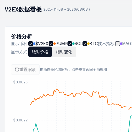
V2EX数据看板
( 2025-11-08 ~
2026/08/08
)
价格分析
显示币种:
$V2EX
PUMP
SOL
BTC
技术指标:
MA(
3
显示方式:
绝对价格
相对变化
重置缩放
拖动选择区域缩放，点击重置返回全局视图
$0.0025
$0.0022